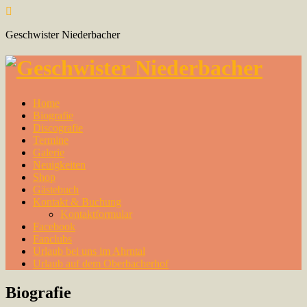
Geschwister Niederbacher
Home
Biografie
Discografie
Termine
Galerie
Neuigkeiten
Shop
Gästebuch
Kontakt & Buchung
Kontaktformular
Facebook
Fanclubs
Urlaub bei uns im Ahrntal
Urlaub auf dem Oberbacherhof
Biografie