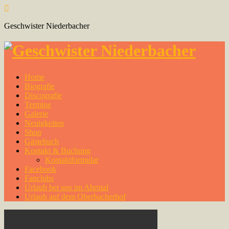
Geschwister Niederbacher
Home
Biografie
Discografie
Termine
Galerie
Neuigkeiten
Shop
Gästebuch
Kontakt & Buchung
Kontaktformular
Facebook
Fanclubs
Urlaub bei uns im Ahrntal
Urlaub auf dem Oberbacherhof