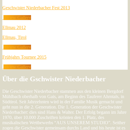
Geschwister Niederbacher Fest 2013
View Gallery
Ellmau 2012
Ellmau, Tirol
View Gallery
Frühjahrs Tournee 2015
View Gallery
Über die Gschwister Niederbacher
Die Geschwister Niederbacher stammen aus den kleinen Bergdorf
Mühlbach oberhalb von Gais, am Beginn des Tauferer Ahrntals, in
Südtirol. Seit Jahrzehnten wird in der Familie Musik gemacht und
geht nun in die 2. Generation. Die 1. Generation der Geschwister
Niederbacher: dies sind Hans & Walter. Der Erfolg begann im Jahre
1970, über 10.000 Zuschriften krönten den 1. Platz, des
musikalischen Wettbewerbs “AUS UNSEREM STUDIO”. Seither
zogen die Geschwister gemeinsam durchs Land und bis heute ist es