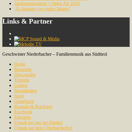
Jubiläumskonzert + Open Air 2018
„Es begann vor vielen Jahren“
Links & Partner
Geschwister Niederbacher – Familienmusik aus Südtirol
Home
Biografie
Discografie
Termine
Galerie
Neuigkeiten
Shop
Gästebuch
Kontakt & Buchung
Facebook
Fanclubs
Urlaub bei uns im Ahrntal
Urlaub auf dem Oberbacherhof