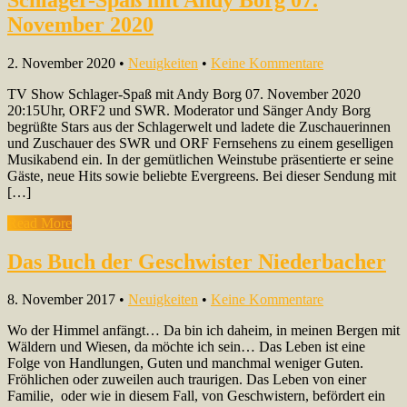
November 2020
2. November 2020
•
Neuigkeiten
•
Keine Kommentare
TV Show Schlager-Spaß mit Andy Borg 07. November 2020
20:15Uhr, ORF2 und SWR. Moderator und Sänger Andy Borg
begrüßte Stars aus der Schlagerwelt und ladete die Zuschauerinnen
und Zuschauer des SWR und ORF Fernsehens zu einem geselligen
Musikabend ein. In der gemütlichen Weinstube präsentierte er seine
Gäste, neue Hits sowie beliebte Evergreens. Bei dieser Sendung mit
[…]
Read More
Das Buch der Geschwister Niederbacher
8. November 2017
•
Neuigkeiten
•
Keine Kommentare
Wo der Himmel anfängt… Da bin ich daheim, in mei­nen Bergen mit
Wäldern und Wie­sen, da möchte ich sein… Das Leben ist eine
Folge von Handlungen, Guten und manch­mal weniger Guten.
Fröhlichen oder zuweilen auch traurigen. Das Leben von einer
Familie, oder wie in diesem Fall, von Geschwistern, befördert ein