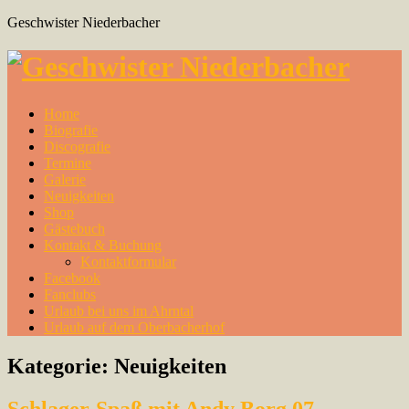
Geschwister Niederbacher
Home
Biografie
Discografie
Termine
Galerie
Neuigkeiten
Shop
Gästebuch
Kontakt & Buchung
Kontaktformular
Facebook
Fanclubs
Urlaub bei uns im Ahrntal
Urlaub auf dem Oberbacherhof
Kategorie:
Neuigkeiten
Schlager-Spaß mit Andy Borg 07.